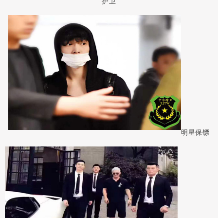
护卫
明星保镖