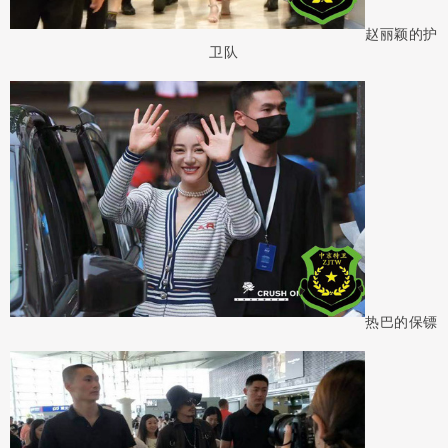
赵丽颖的护
卫队
热巴的保镖