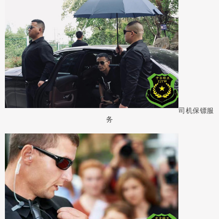
司机保镖服
务