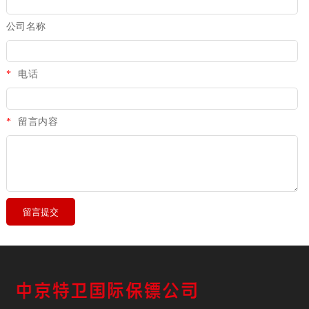
公司名称
*
电话
*
留言内容