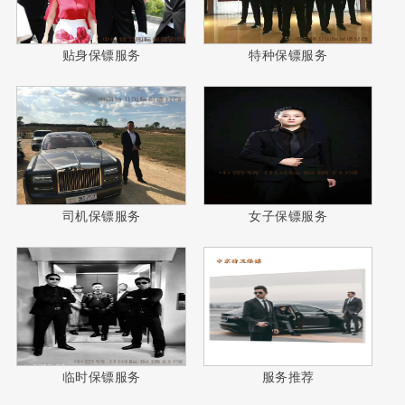
贴身保镖服务
特种保镖服务
司机保镖服务
女子保镖服务
临时保镖服务
服务推荐