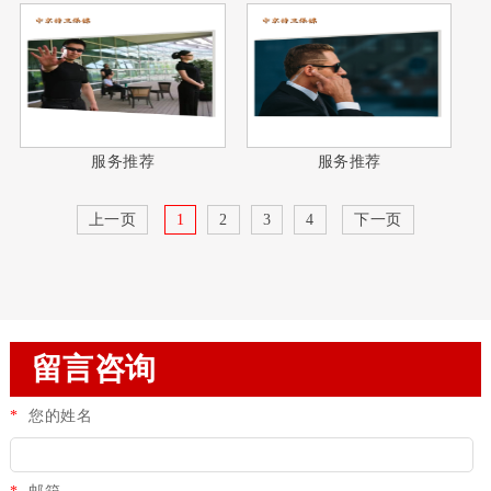
服务推荐
服务推荐
上一页
1
2
3
4
下一页
留言咨询
*
您的姓名