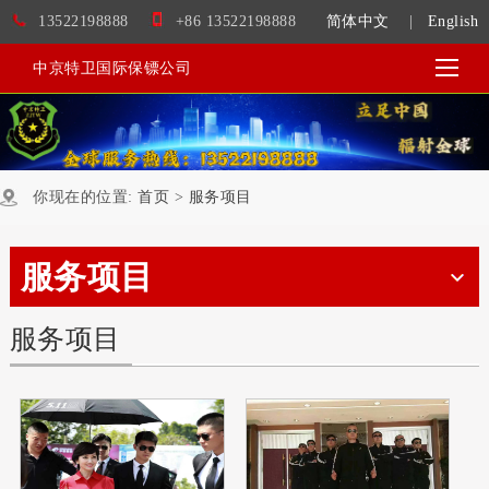
13522198888
+86 13522198888
简体中文
|
English
中京特卫国际保镖公司
你现在的位置:
首页
>
服务项目
服务项目
服务项目