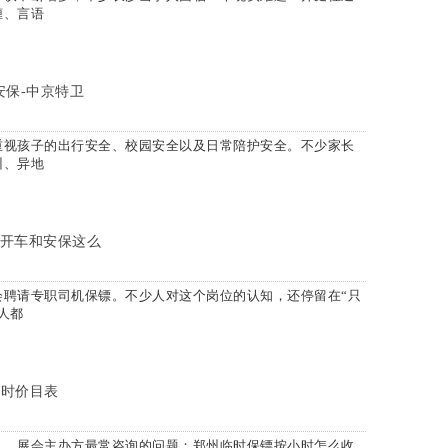
缠、言语
安保-中京特卫
视孩子的出行安全、校园安全以及日常陪护安全。不少家长
训、异地
开车和安保这么
聘请专职司机保镖。不少人对这个岗位的认知，还停留在“只
人都
小时价目表
、展会主办方最常咨询的问题：郑州临时保镖按小时怎么收