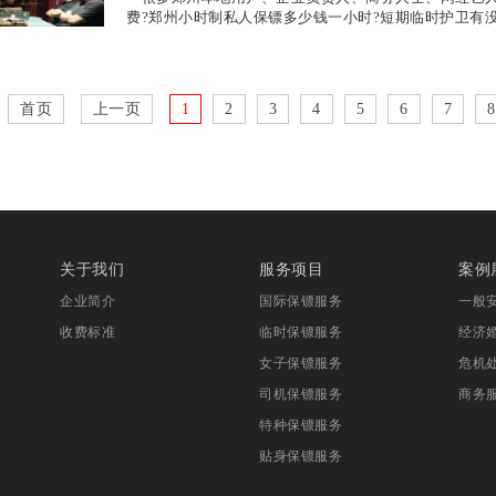
费?郑州小时制私人保镖多少钱一小时?短期临时护卫有
首页
上一页
1
2
3
4
5
6
7
8
关于我们
服务项目
案例
企业简介
国际保镖服务
一般
收费标准
临时保镖服务
经济
女子保镖服务
危机
司机保镖服务
商务
特种保镖服务
贴身保镖服务