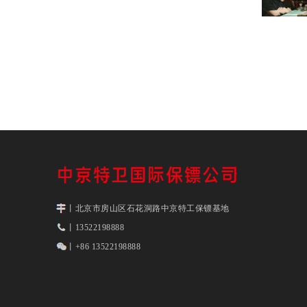
丨北京市房山区石花洞路中京特工保镖基地
丨13522198888
丨+86 13522198888