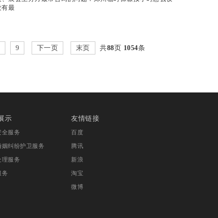
没有最
9
下一页
末页
共
88
页
1054
条
展示
友情链接
安全服务
百度
婚姻纠纷护卫服务
腾讯
处理服务
新浪
服务
淘宝
微博