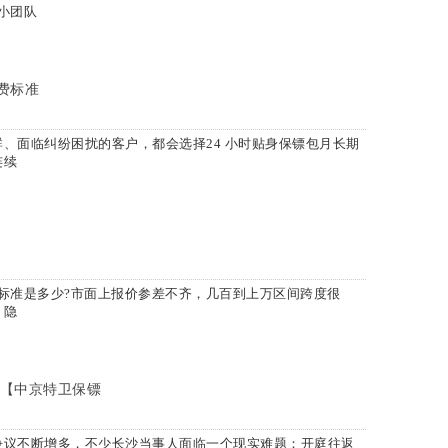
小团队
收费标准
面临纠纷困扰的客户，都会选择24 小时贴身保镖包月长期
连续
费标准是多少?市面上报价参差不齐，几百到上万区间跨度很
、隐
【中京特卫保镖
议不断增多，不少长沙当事人面临一个现实难题：开庭往返