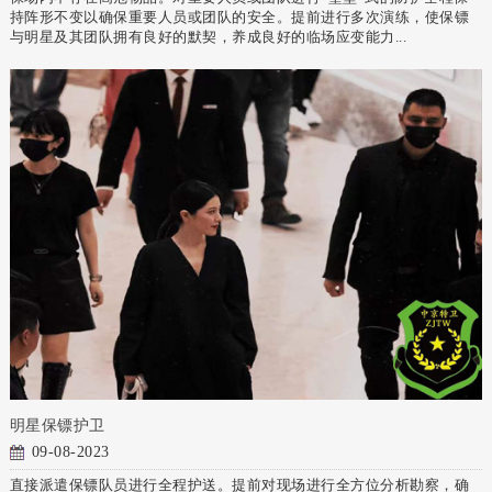
持阵形不变以确保重要人员或团队的安全。提前进行多次演练，使保镖
与明星及其团队拥有良好的默契，养成良好的临场应变能力...
明星保镖护卫
09-08-2023
直接派遣保镖队员进行全程护送。提前对现场进行全方位分析勘察，确