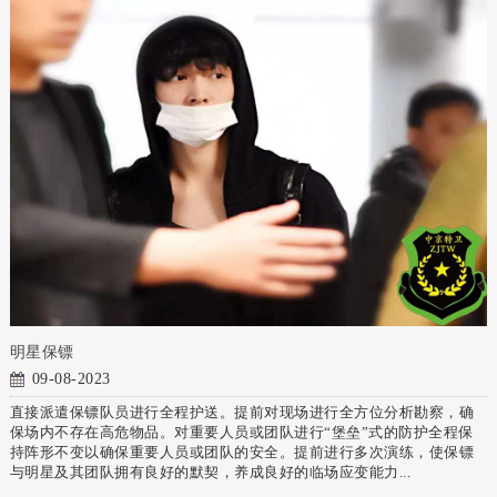
明星保镖
09-08-2023
直接派遣保镖队员进行全程护送。提前对现场进行全方位分析勘察，确
保场内不存在高危物品。对重要人员或团队进行“堡垒”式的防护全程保
持阵形不变以确保重要人员或团队的安全。提前进行多次演练，使保镖
与明星及其团队拥有良好的默契，养成良好的临场应变能力...