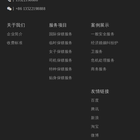
丨13522198888
丨+86 13522198888
关于我们
服务项目
案例展示
企业简介
国际保镖服务
一般安全服务
收费标准
临时保镖服务
经济婚姻纠纷护
女子保镖服务
卫服务
司机保镖服务
危机处理服务
特种保镖服务
商务服务
贴身保镖服务
友情链接
百度
腾讯
新浪
淘宝
微博