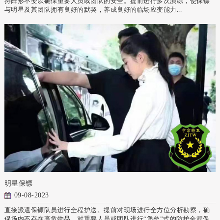
持阵形不变以确保重要人员或团队的安全。提前进行多次演练，使保镖
与明星及其团队拥有良好的默契，养成良好的临场应变能力...
明星保镖
09-08-2023
直接派遣保镖队员进行全程护送。提前对现场进行全方位分析勘察，确
保场内不存在高危物品。对重要人员或团队进行“堡垒”式的防护全程保