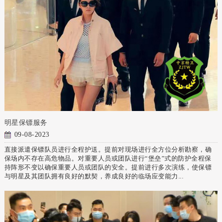
明星保镖服务
09-08-2023
直接派遣保镖队员进行全程护送。提前对现场进行全方位分析勘察，确
保场内不存在高危物品。对重要人员或团队进行“堡垒”式的防护全程保
持阵形不变以确保重要人员或团队的安全。提前进行多次演练，使保镖
与明星及其团队拥有良好的默契，养成良好的临场应变能力...