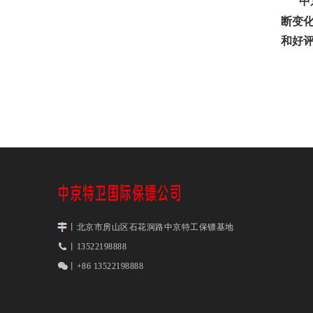
中
断变
和好
丨北京市房山区石花洞路中京特工保镖基地
丨13522198888
丨+86 13522198888