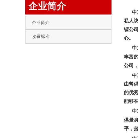
企业简介
中
私人
企业简介
镖公
收费标准
心。
中
丰富
公司
中
由曾
的优
能够
中
供量
平，