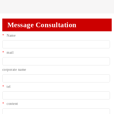
Message Consultation
*
Name
*
mail
corporate name
*
tel
*
content