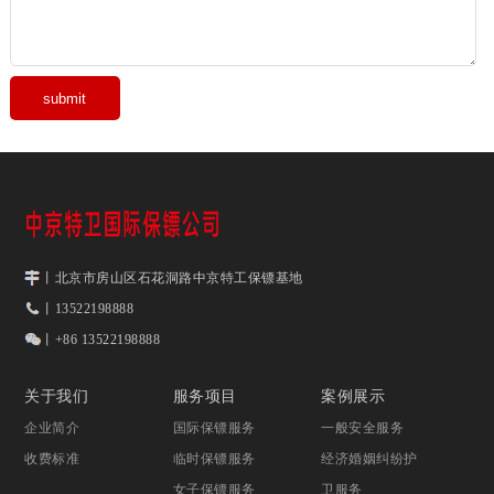
丨北京市房山区石花洞路中京特工保镖基地
丨13522198888
丨+86 13522198888
关于我们
服务项目
案例展示
企业简介
国际保镖服务
一般安全服务
收费标准
临时保镖服务
经济婚姻纠纷护
女子保镖服务
卫服务