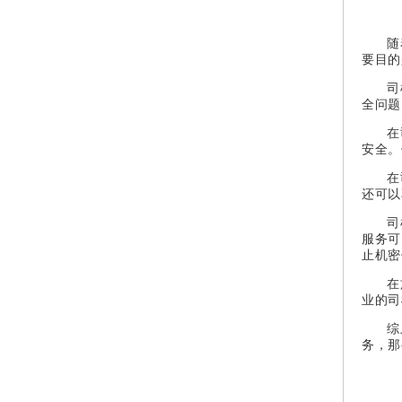
随
要目的
司
全问题
在
安全。
在
还可以
司
服务可
止机密
在
业的司
综
务，那