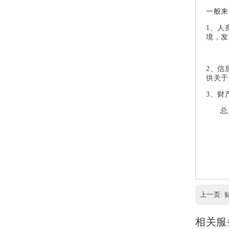
一般来
1、人
境，发
2、信
供关于
3、财
总
上一页:
相关服