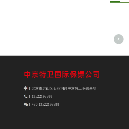
丨北京市房山区石花洞路中京特工保镖基地
丨13522198888
丨+86 13522198888