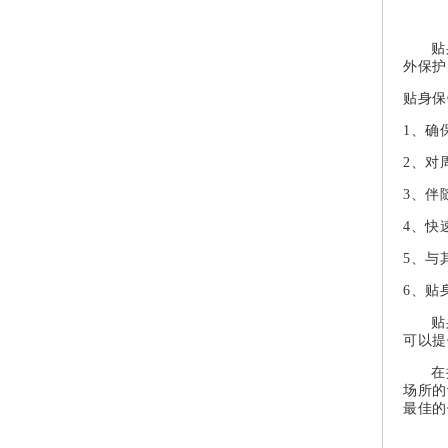
贴
外保护
贴身保
1、确
2、对
3、伴
4、快
5、与
6、贴
贴
可以提
在
场所的
最佳的