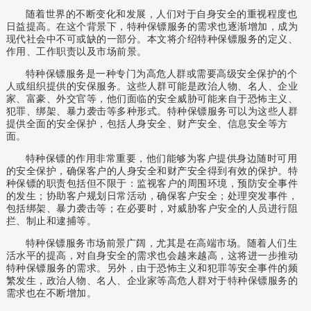
随着世界的不断变化和发展，人们对于自身安全的重视程度也
日益提高。在这个背景下，特种保镖服务的需求也逐渐增加，成为
现代社会中不可或缺的一部分。本文将介绍特种保镖服务的定义、
作用、工作职责以及市场前景。
特种保镖服务是一种专门为高危人群或需要高级安全保护的个
人或组织提供的
安保
服务。这些人群可能是政治人物、名人、企业
家、富豪、外交官等，他们面临的安全威胁可能来自于恐怖主义、
犯罪、绑架、暴力袭击等多种形式。特种保镖服务可以为这些人群
提供全面的安全保护，包括人身安全、财产安全、信息安全等方
面。
特种保镖的作用非常重要，他们能够为客户提供身边随时可用
的安全保护，确保客户的人身安全和财产安全得到有效的保护。特
种保镖的职责包括但不限于：监视客户的周围环境，预防安全事件
的发生；协助客户规划日常活动，确保客户安全；处理突发事件，
包括绑架、暴力袭击等；在必要时，对威胁客户安全的人员进行阻
拦、制止和逮捕等。
特种保镖服务市场前景广阔，尤其是在高端市场。随着人们生
活水平的提高，对自身安全的需求也会越来越高，这将进一步推动
特种保镖服务的需求。另外，由于恐怖主义和犯罪等安全事件的频
繁发生，政治人物、名人、企业家等高危人群对于特种保镖服务的
需求也在不断增加
。