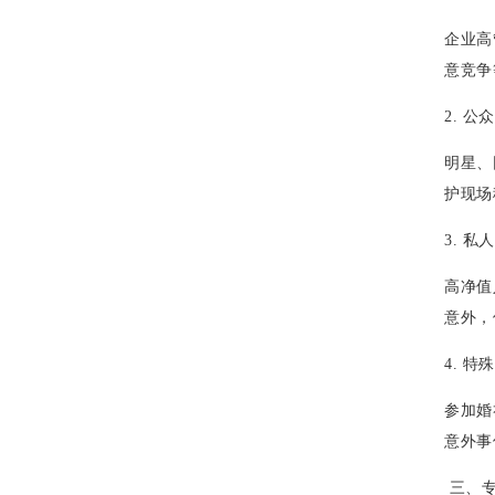
企业高
意竞争
2. 
明星、
护现场
3. 
高净值
意外，
4. 
参加婚
意外事
三、专