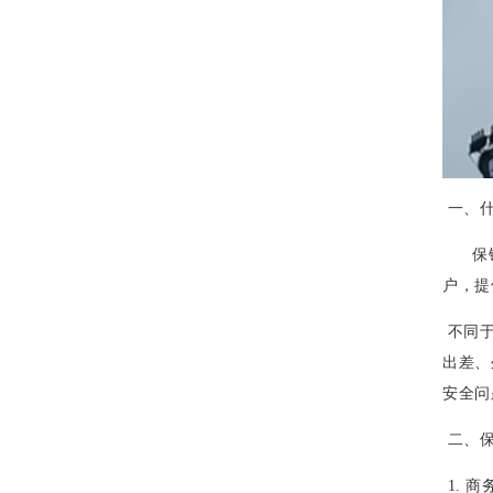
一、什
保镖跟
户，提
不同于
出差、
安全问
二、保
1. 