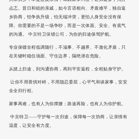
忐忑。昔日和睦的亲戚，如今言语相向、矛盾难平，独自返
乡协商，怕争执升级，怕无端冲突，更怕人身安全没有保
障。你需要的不是一场争吵，而是一次体面、安全、有底气
的沟通。 中
京特卫保镖公司，
为你的归途保驾护航。
专业保镖全程低调随行，不滋事、不越界、不激化矛盾，只
在关键时稳住场面、守住边界，隔绝潜在危险。
从踏上归途，到沟通协商，再到平安返程，全程贴身守护。
让你不用畏惧对峙，不用隐忍委屈，心平气和谈家事，安安
全全归行程。
家事再难，也有人为你撑腰；路途再险，也有人为你护航。
中京特卫——守护每一次归途，保障每一次协商，让亲情有
温度，让安全有力度。