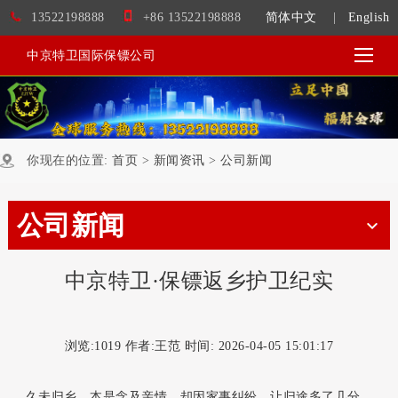
13522198888
+86 13522198888
简体中文
|
English
中京特卫国际保镖公司
你现在的位置:
首页
>
新闻资讯
>
公司新闻
公司新闻
中京特卫·保镖返乡护卫纪实
浏览:
1019 作者:王范 时间: 2026-04-05 15:01:17
久未归乡，本是念及亲情，却因家事纠纷，让归途多了几分