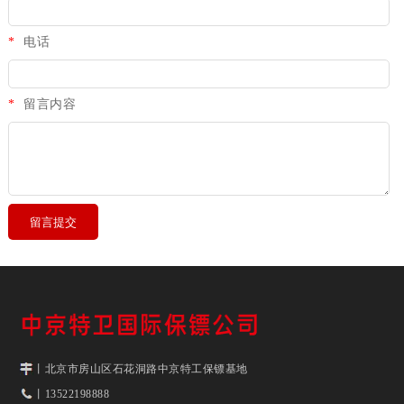
*
电话
*
留言内容
丨北京市房山区石花洞路中京特工保镖基地
丨13522198888