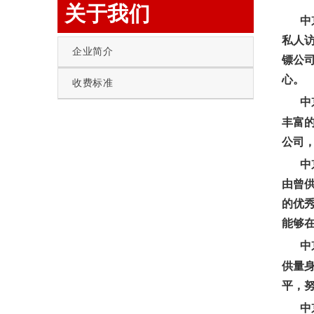
关于我们
中
私人
企业简介
镖公
心。
收费标准
中
丰富
公司
中
由曾
的优
能够
中
供量
平，
中