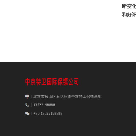
断变
和好
丨北京市房山区石花洞路中京特工保镖基地
丨13522198888
丨+86 13522198888