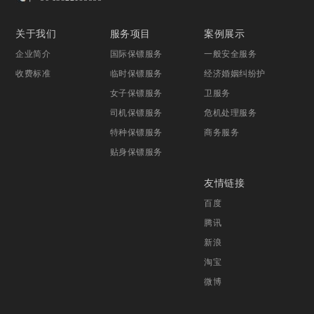
关于我们
服务项目
案例展示
企业简介
国际保镖服务
一般安全服务
收费标准
临时保镖服务
经济婚姻纠纷护
女子保镖服务
卫服务
司机保镖服务
危机处理服务
特种保镖服务
商务服务
贴身保镖服务
友情链接
百度
腾讯
新浪
淘宝
微博