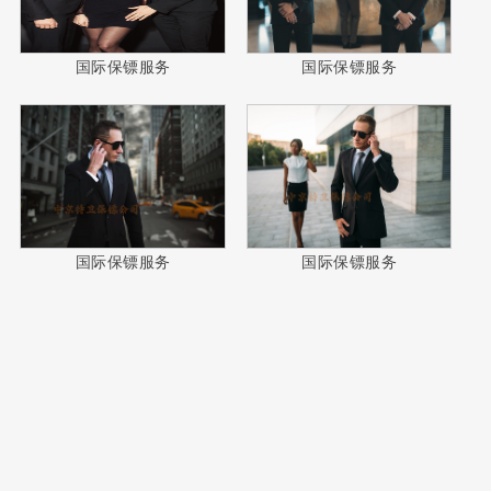
国际保镖服务
国际保镖服务
国际保镖服务
国际保镖服务