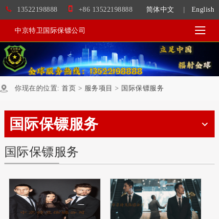
13522198888
+86 13522198888
简体中文
|
English
中京特卫国际保镖公司
你现在的位置:
首页
>
服务项目
>
国际保镖服务
国际保镖服务
国际保镖服务