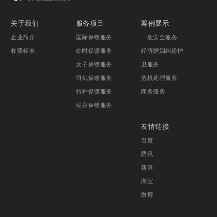
关于我们
服务项目
案例展示
企业简介
国际保镖服务
一般安全服务
收费标准
临时保镖服务
经济婚姻纠纷护
女子保镖服务
卫服务
司机保镖服务
危机处理服务
特种保镖服务
商务服务
贴身保镖服务
友情链接
百度
腾讯
新浪
淘宝
微博