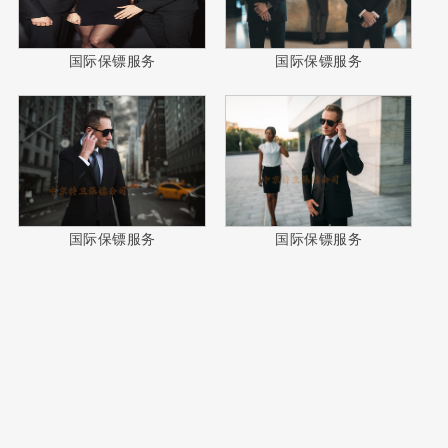
国际保镖服务
国际保镖服务
国际保镖服务
国际保镖服务