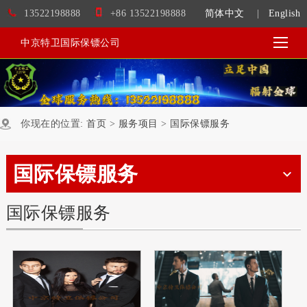
13522198888
+86 13522198888
简体中文
|
English
中京特卫国际保镖公司
你现在的位置:
首页
>
服务项目
>
国际保镖服务
国际保镖服务
国际保镖服务