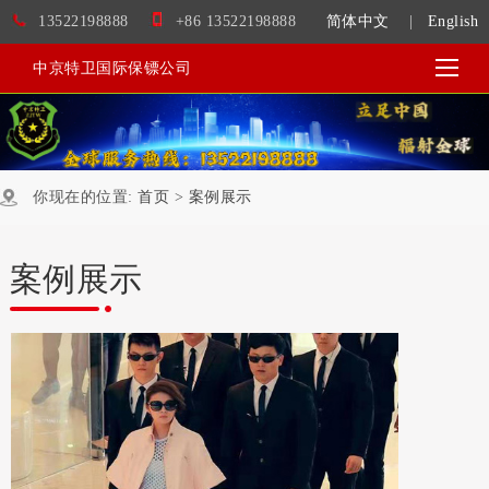
13522198888
+86 13522198888
简体中文
|
English
中京特卫国际保镖公司
你现在的位置:
首页
>
案例展示
案例展示