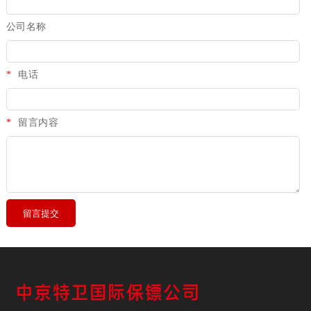
公司名称
*
电话
*
留言内容