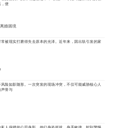
话，便
离婚困境
时常被现实打磨得失去原本的光泽。近年来，因出轨引发的家
u
风险如影随形。一次突发的现场冲突，不仅可能威胁核心人
的声誉与
私人保镖的公司身影，他们身姿挺拔、身手敏捷，时刻警惕