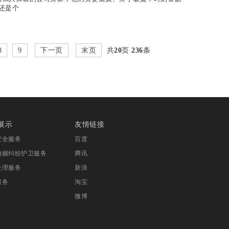
还是个
8
9
下一页
末页
共
20
页
236
条
展示
友情链接
安全服务
百度
婚姻纠纷护卫服务
腾讯
处理服务
新浪
服务
淘宝
微博