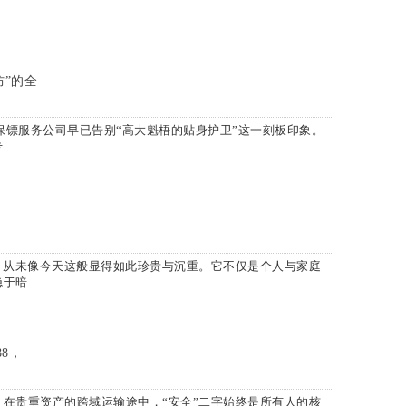
防”的全
保镖服务公司早已告别“高大魁梧的贴身护卫”这一刻板印象。
专
，从未像今天这般显得如此珍贵与沉重。它不仅是个人与家庭
隐于暗
88，
在贵重资产的跨域运输途中，“安全”二字始终是所有人的核