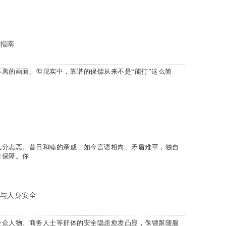
指南
离的画面。但现实中，靠谱的保镖从来不是“能打”这么简
几分忐忑。昔日和睦的亲戚，如今言语相向、矛盾难平，独自
有保障。你
与人身安全
公众人物、商务人士等群体的安全隐患愈发凸显，保镖跟随服