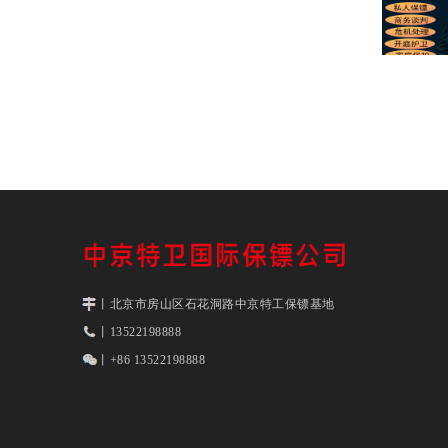
丨北京市房山区石花洞路中京特工保镖基地
丨13522198888
丨+86 13522198888