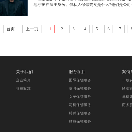
地守护在雇主身旁。但私人保镖究竟是什么?他们是公司
首页
上一页
1
2
3
4
5
6
7
关于我们
服务项目
案例
企业简介
国际保镖服务
一般
收费标准
临时保镖服务
经济
女子保镖服务
危机
司机保镖服务
商务
特种保镖服务
贴身保镖服务