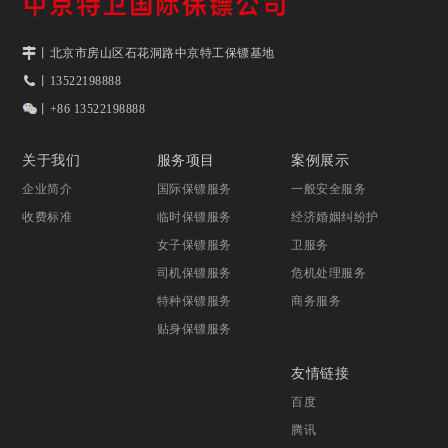
丨北京市房山区石花洞路中京特工保镖基地
丨13522198888
丨+86 13522198888
关于我们
服务项目
案例展示
企业简介
国际保镖服务
一般安全服务
收费标准
临时保镖服务
经济婚姻纠纷护
女子保镖服务
卫服务
司机保镖服务
危机处理服务
特种保镖服务
商务服务
贴身保镖服务
友情链接
百度
腾讯