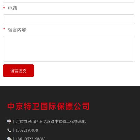
*
电话
*
留言内容
丨北京市房山区石花洞路中京特工保镖基地
丨13522198888
丨+86 13522198888