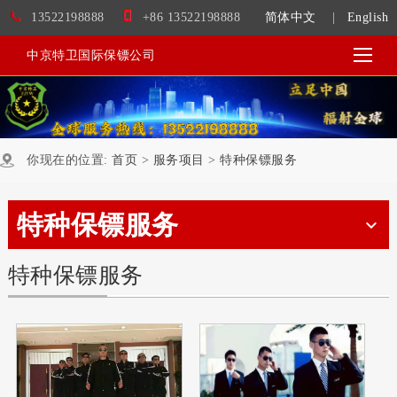
13522198888
+86 13522198888
简体中文
|
English
中京特卫国际保镖公司
你现在的位置:
首页
>
服务项目
>
特种保镖服务
特种保镖服务
特种保镖服务