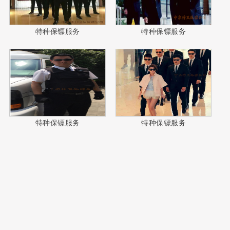
特种保镖服务
特种保镖服务
特种保镖服务
特种保镖服务