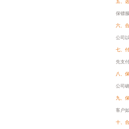
五、
保镖
六、
公司
七、
先支
八、
公司
九、
客户
十、