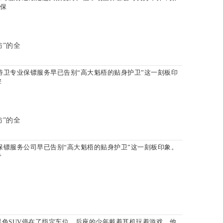
规保
防”的全
特卫专业保镖服务早已告别“高大魁梧的贴身护卫”这一刻板印
擎
防”的全
保镖服务公司早已告别“高大魁梧的贴身护卫”这一刻板印象。
专
色SUV停在了指定车位。后座的少年戴着耳机玩着游戏，他