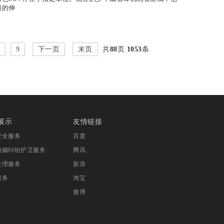
间的伸
9
下一页
末页
共
88
页
1053
条
展示
友情链接
安全服务
百度
婚姻纠纷护卫服务
腾讯
处理服务
新浪
服务
淘宝
微博