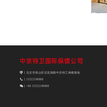
丨北京市房山区石花洞路中京特工保镖基地
丨13522198888
丨+86 13522198888