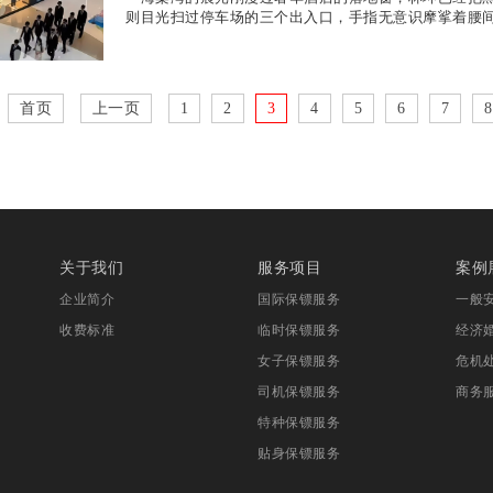
则目光扫过停车场的三个出入口，手指无意识摩挲着腰
首页
上一页
1
2
3
4
5
6
7
8
关于我们
服务项目
案例
企业简介
国际保镖服务
一般
收费标准
临时保镖服务
经济
女子保镖服务
危机
司机保镖服务
商务
特种保镖服务
贴身保镖服务