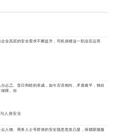
与企业高层的安全需求不断提升，司机保镖这一职业应运而
几分忐忑。昔日和睦的亲戚，如今言语相向、矛盾难平，独自
有保障。你
与人身安全
公众人物、商务人士等群体的安全隐患愈发凸显，保镖跟随服