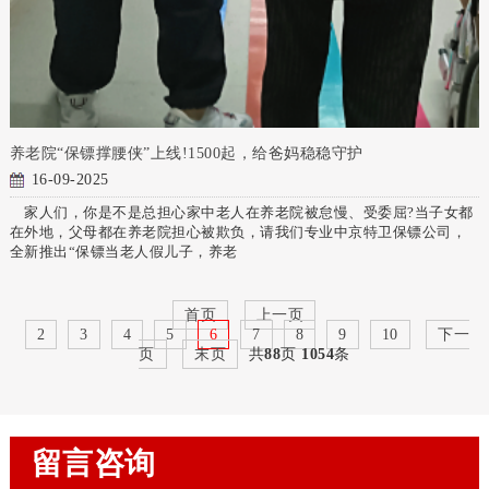
养老院“保镖撑腰侠”上线!1500起，给爸妈稳稳守护
16-09-2025
家人们，你是不是总担心家中老人在养老院被怠慢、受委屈?当子女都
在外地，父母都在养老院担心被欺负，请我们专业中京特卫保镖公司，
全新推出“保镖当老人假儿子，养老
首页
上一页
2
3
4
5
6
7
8
9
10
下一
页
末页
共
88
页
1054
条
留言咨询