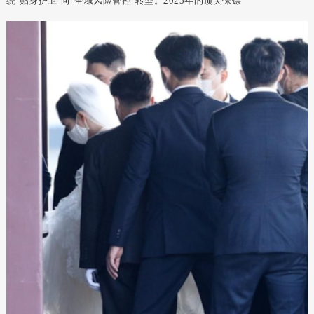
统"贴身护卫"向"全域风险管控"转型。2025年的顶尖保镖