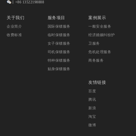
丨+86 13522198888
关于我们
服务项目
案例展示
企业简介
国际保镖服务
一般安全服务
收费标准
临时保镖服务
经济婚姻纠纷护
女子保镖服务
卫服务
司机保镖服务
危机处理服务
特种保镖服务
商务服务
贴身保镖服务
友情链接
百度
腾讯
新浪
淘宝
微博