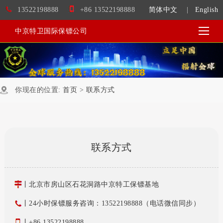
13522198888
+86 13522198888
简体中文
|
English
中京特卫国际保镖公司
你现在的位置:
首页
>
联系方式
联系方式
丨北京市房山区石花洞路中京特工保镖基地
丨24小时保镖服务咨询：13522198888（电话微信同步）
丨+86 13522198888