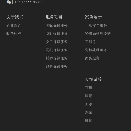
丨+86 13522198888
关于我们
服务项目
案例展示
企业简介
国际保镖服务
一般安全服务
收费标准
临时保镖服务
经济婚姻纠纷护
女子保镖服务
卫服务
司机保镖服务
危机处理服务
特种保镖服务
商务服务
贴身保镖服务
友情链接
百度
腾讯
新浪
淘宝
微博