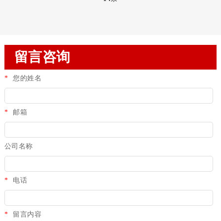
留言咨询
*
您的姓名
*
邮箱
公司名称
*
电话
*
留言内容