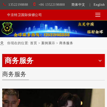
13522198888
+86 13522198888
简体中文
|
English
中京特卫国际保镖公司
你现在的位置:
首页
>
案例展示
>
商务服务
商务服务
商务服务