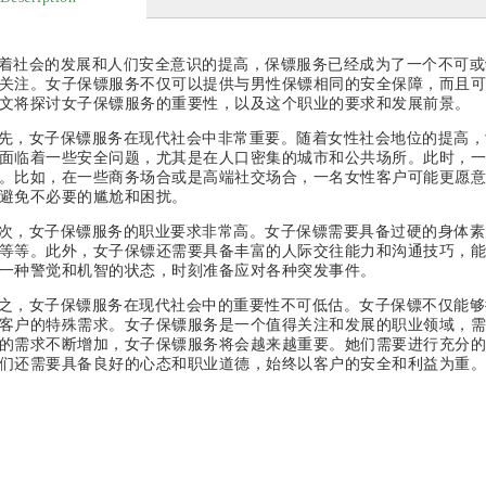
着社会的发展和人们安全意识的提高，保镖服务已经成为了一个不可或
关注。女子保镖服务不仅可以提供与男性保镖相同的安全保障，而且可
文将探讨女子保镖服务的重要性，以及这个职业的要求和发展前景。
先，女子保镖服务在现代社会中非常重要。随着女性社会地位的提高，
面临着一些安全问题，尤其是在人口密集的城市和公共场所。此时，一
。比如，在一些商务场合或是高端社交场合，一名女性客户可能更愿意
避免不必要的尴尬和困扰。
次，女子保镖服务的职业要求非常高。女子保镖需要具备过硬的身体素
等等。此外，女子保镖还需要具备丰富的人际交往能力和沟通技巧，能
一种警觉和机智的状态，时刻准备应对各种突发事件。
之，女子保镖服务在现代社会中的重要性不可低估。女子保镖不仅能够
客户的特殊需求。女子保镖服务是一个值得关注和发展的职业领域，需
的需求不断增加，女子保镖服务将会越来越重要。
她
们需要进行充分的
们还需要具备良好的心态和职业道德，始终以客户的安全和利益为重。