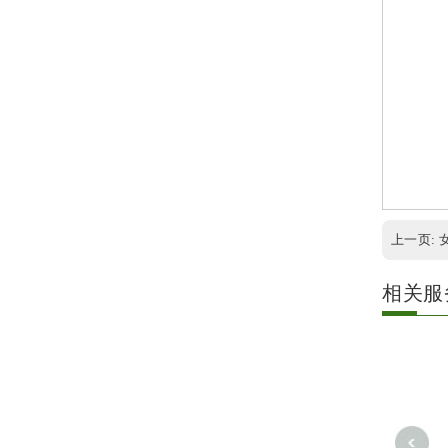
上一页:
相关服