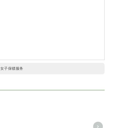
:
女子保镖服务