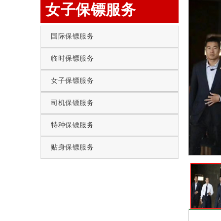
女子保镖服务
国际保镖服务
临时保镖服务
女子保镖服务
司机保镖服务
特种保镖服务
贴身保镖服务