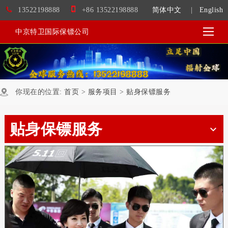
13522198888
+86 13522198888
简体中文
|
English
中京特卫国际保镖公司
你现在的位置:
首页
>
服务项目
>
贴身保镖服务
贴身保镖服务