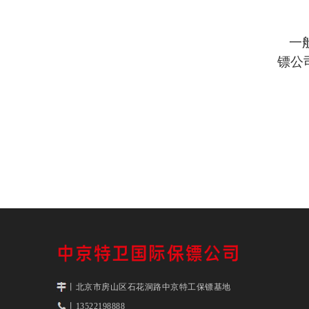
一
镖公
丨北京市房山区石花洞路中京特工保镖基地
丨13522198888