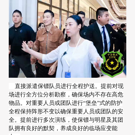
直接派遣保镖队员进行全程护送。提前对现
场进行全方位分析勘察，确保场内不存在高危
物品。对重要人员或团队进行
“堡垒”式的防护
全程保持阵形不变以确保重要人员或团队的安
全。提前进行多次演练，使保镖与明星及其团
队拥有良好的默契，养成良好的临场应变能