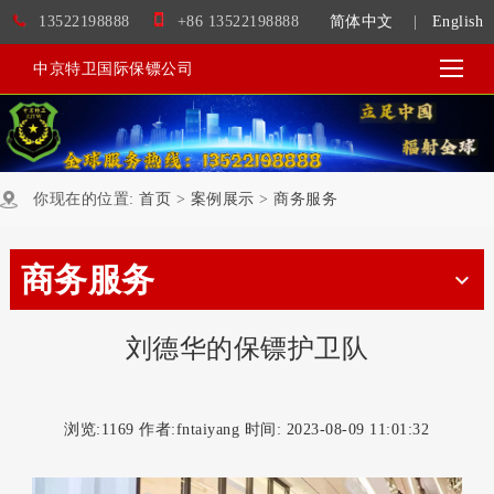
13522198888
+86 13522198888
简体中文
|
English
中京特卫国际保镖公司
你现在的位置:
首页
>
案例展示
>
商务服务
商务服务
刘德华的保镖护卫队
浏览:
1169 作者:fntaiyang 时间: 2023-08-09 11:01:32