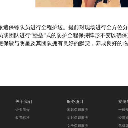
派遣保镖队员进行全程护送。提前对现场进行全方位分
员或团队进行
“堡垒”式的防护全程保持阵形不变以确
使保镖与明星及其团队拥有良好的默契，养成良好的临
关于我们
服务项目
案例
企业简介
国际保镖服务
一般
收费标准
临时保镖服务
经济
女子保镖服务
危机