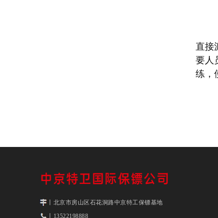
直接
要人
练，
丨北京市房山区石花洞路中京特工保镖基地
丨13522198888