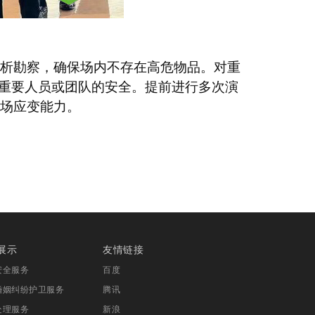
析勘察，确保场内不存在高危物品。对重
保重要人员或团队的安全。提前进行多次演
场应变能力。
展示
友情链接
安全服务
百度
婚姻纠纷护卫服务
腾讯
处理服务
新浪