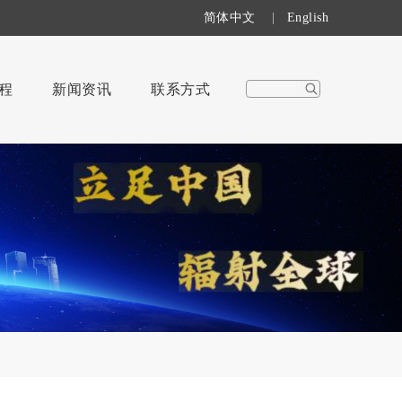
简体中文
|
English
程
新闻资讯
联系方式