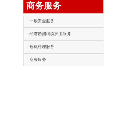
商务服务
一般安全服务
经济婚姻纠纷护卫服务
危机处理服务
商务服务