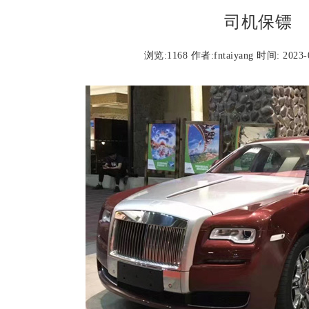
司机保镖
浏览:
1168 作者:fntaiyang 时间: 2023-0