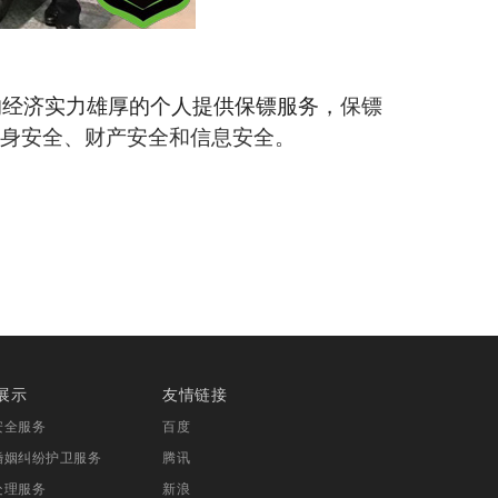
的经济实力雄厚的个人
提供保镖服务
，
保镖
身安全、财产安全和信息安全。
展示
友情链接
安全服务
百度
婚姻纠纷护卫服务
腾讯
处理服务
新浪