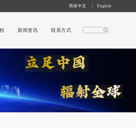
简体中文
|
English
程
新闻资讯
联系方式