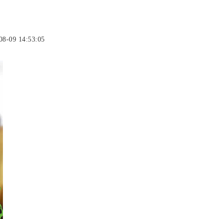
8-09 14:53:05