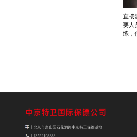
直接
要人
练，
丨北京市房山区石花洞路中京特工保镖基地
丨13522198888