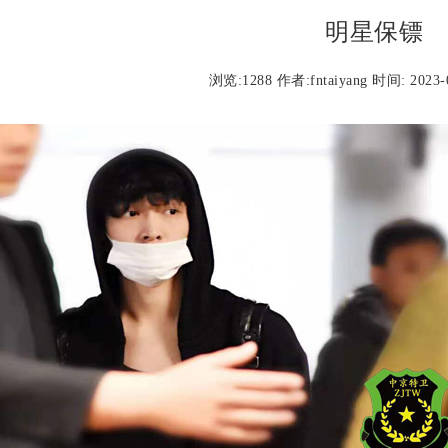
明星保镖
浏览:
1288 作者:fntaiyang 时间: 2023-0