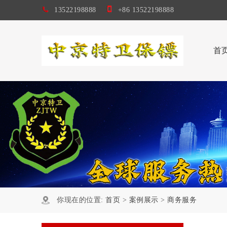
13522198888
+86 13522198888
首
你现在的位置:
首页
>
案例展示
>
商务服务