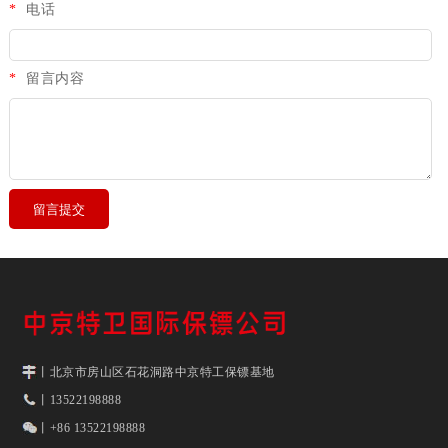
*
电话
*
留言内容
丨北京市房山区石花洞路中京特工保镖基地
丨13522198888
丨+86 13522198888