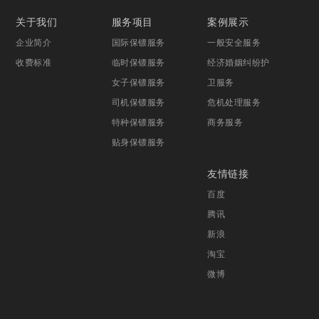
关于我们
服务项目
案例展示
企业简介
国际保镖服务
一般安全服务
收费标准
临时保镖服务
经济婚姻纠纷护
女子保镖服务
卫服务
司机保镖服务
危机处理服务
特种保镖服务
商务服务
贴身保镖服务
友情链接
百度
腾讯
新浪
淘宝
微博