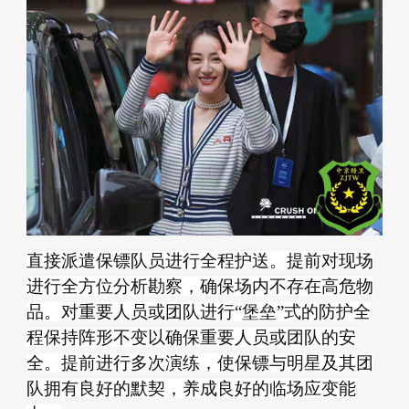
直接派遣保镖队员进行全程护送。提前对现场
进行全方位分析勘察，确保场内不存在高危物
品。对重要人员或团队进行
“堡垒”式的防护全
程保持阵形不变以确保重要人员或团队的安
全。提前进行多次演练，使保镖与明星及其团
队拥有良好的默契，养成良好的临场应变能