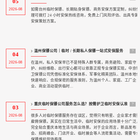
05
服务首选 —
2026-08
如需台州临时保镖、长期贴身保镖、商务安保方案定制，纠纷
理可拨打 24 小时安保热线咨询，免费上门风险评估、出具专属
安保策划方案。
温州保镖公司｜临时 / 长期私人保镖一站式安保服务
?
04
—— 中
2026-08
在温州，私人安保早已不是特殊人群专属，商务避险、家庭守
护、纠纷维稳、出行安心都可以依靠正规专业保镖实现。中京
卫保镖公司凭借标准化安保体系、军事化精英团队、温州本地
快速响应、合规保密的服务准则，为温州个人、家庭、工厂企
业、商业活动提供临时...
重庆临时保镖公司服务怎么选？按需护卫临时安保认准
?
03
专业团队
2026-08
很多人对临时保镖服务存在误区，觉得只有明星、企业家才需
雇佣保镖。其实在日常生活中，临时安保的应用场景十分广泛
完全贴合重庆本地生活与商业场景。对于企业而言，新品发布
会、招商峰会、门店开业、临时展会等人流密集活动，需要专
保镖维护现场秩序、...