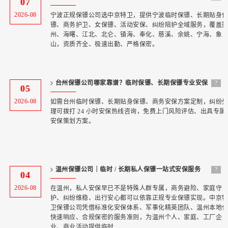
07
准中京特卫
2026-08
宁波正规保镖公司选中京特卫，提供宁波临时保镖、长期贴身
镖、商务护卫、女保镖、活动安保、纠纷陪护全域服务，覆盖
州、海曙、江北、北仑、镇海、奉化、慈溪、余姚、宁海、象
山，资质齐全、极速出勤、严格保密。
台州保镖公司哪家靠谱？临时保镖、长期保镖专业安保
?
05
服务首选 —
2026-08
如需台州临时保镖、长期贴身保镖、商务安保方案定制，纠纷
理可拨打 24 小时安保热线咨询，免费上门风险评估、出具专属
安保策划方案。
温州保镖公司｜临时 / 长期私人保镖一站式安保服务
?
04
—— 中
2026-08
在温州，私人安保早已不是特殊人群专属，商务避险、家庭守
护、纠纷维稳、出行安心都可以依靠正规专业保镖实现。中京
卫保镖公司凭借标准化安保体系、军事化精英团队、温州本地
快速响应、合规保密的服务准则，为温州个人、家庭、工厂企
业、商业活动提供临时...